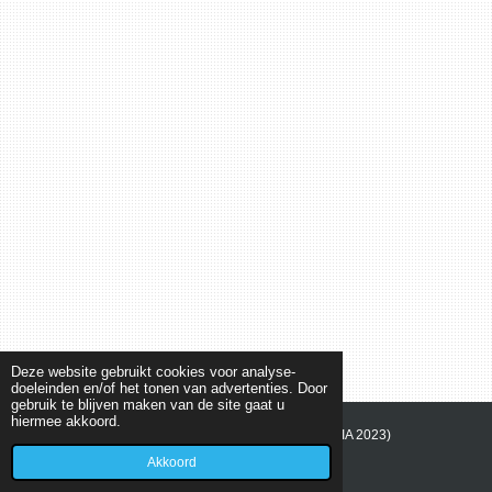
Deze website gebruikt cookies voor analyse-
doeleinden en/of het tonen van advertenties. Door
gebruik te blijven maken van de site gaat u
hiermee akkoord.
© 2021 - 2026 Playa del SOL (BEACHCAMP KASTALIA 2023)
Powered by
JouwWeb
Akkoord